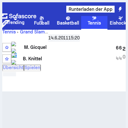
Runterladen der App
Trending
Fußball
Basketball
Tennis
Eishock
Tennis
Grand Slam
Wimbledon, London, Great Britain, Qualifying
,
Qualifikati
14.6.2011
15:20
Live-Punktestand und H2H-Ergebnisse für
Marc Gicquel
M. Gicquel
gegen
Bastian Knittel
6
6
2
12
0
4
4
B. Knittel
Übersicht
Spielen