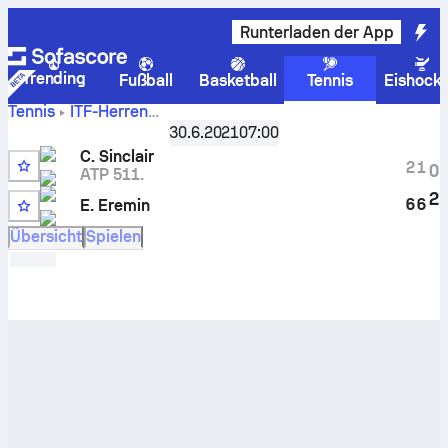
Runterladen der App
Trending
Fußball
Basketball
Tennis
Eishock
Tennis
ITF-Herren
Live-
Belgrade, Singles M-ITF-SRB-01A
30.6.2021
07:00
,
Letzten 32
Punktestand und H2H-Ergebnisse für
Colin Sinclair
gegen
C. Sinclair
2
1
0
Edoardo Eremin
ATP 511.
2
6
6
E. Eremin
Übersicht
Spielen