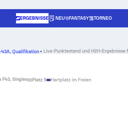
ERGEBNISSE
NEU
FANTASY
TORNEO
Live-Punktestand und H2H-Ergebnisse 
N-43A
,
Qualifikation
a F43, Singles
Platz 5
Hartplatz im Freien