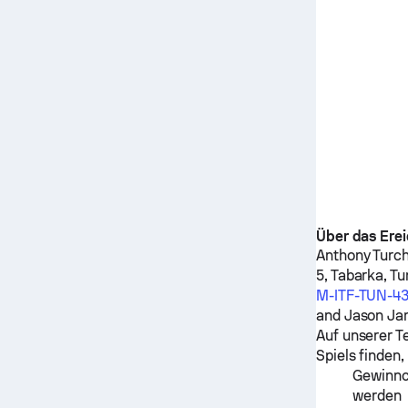
Über das Erei
Anthony Turch
5, Tabarka, Tu
M-ITF-TUN-4
and
Jason Ja
Auf unserer T
Spiels finden,
Gewinnch
werden