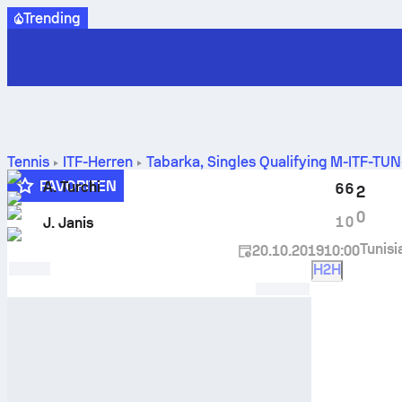
Trending
Tennis
ITF-Herren
Tabarka, Singles Qualifying M-ITF-TU
Turchi
gegen
Jason Janis
FAVORITEN
A. Turchi
6
6
2
0
1
0
J. Janis
Tunisi
20.10.2019
10:00
H2H