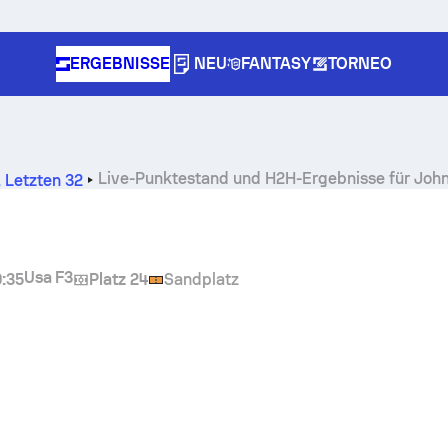
ERGEBNISSE
NEU
FANTASY
TORNEO
Live-Punktestand und H2H-Ergebnisse für
John
,
Letzten 32
Usa F3
:35
Platz 24
Sandplatz