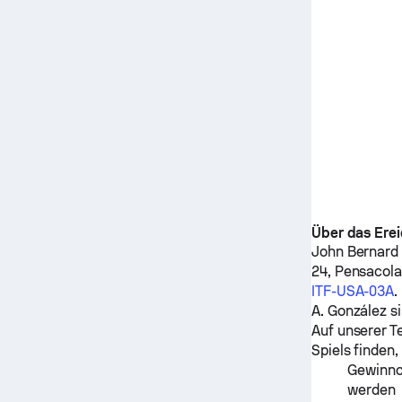
Über das Erei
John Bernard
24, Pensacol
ITF-USA-03A
.
A. González
si
Auf unserer T
Spiels finden,
Gewinnch
werden