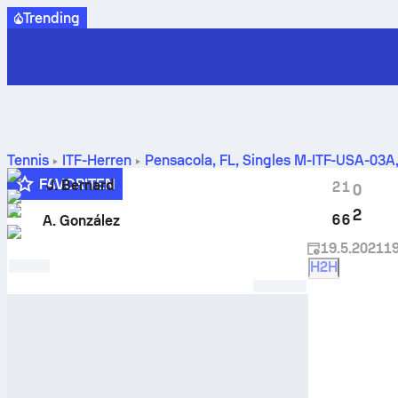
Trending
Tennis
ITF-Herren
Pensacola, FL, Singles M-ITF-USA-03A
A. González
FAVORITEN
J. Bernard
2
1
0
Q
2
6
6
A. González
19.5.2021
19
H2H