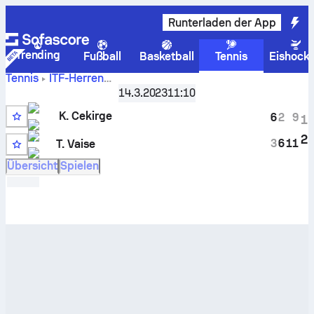
Runterladen der App
Trending
Fußball
Basketball
Tennis
Eishock
Tennis
ITF-Herren
Live-
Portimao, Singles Qualifying, M-ITF-POR-05A
14.3.2023
11:10
Punktestand und H2H-Ergebnisse für
Kuzey Cekirge
K. Cekirge
6
2
9
1
gegen
Tomas Vaise
3
2
3
6
11
T. Vaise
Übersicht
Spielen