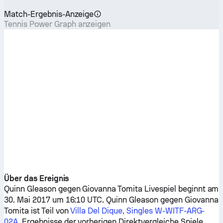
Match-Ergebnis-Anzeige
Tennis Power Graph anzeigen
Über das Ereignis
Quinn Gleason
gegen
Giovanna Tomita
Livespiel beginnt am
30. Mai 2017 um 16:10 UTC.
Quinn Gleason
gegen
Giovanna
Tomita
ist Teil von
Villa Del Dique, Singles W-WITF-ARG-
02A
. Ergebnisse der vorherigen Direktvergleiche Spiele