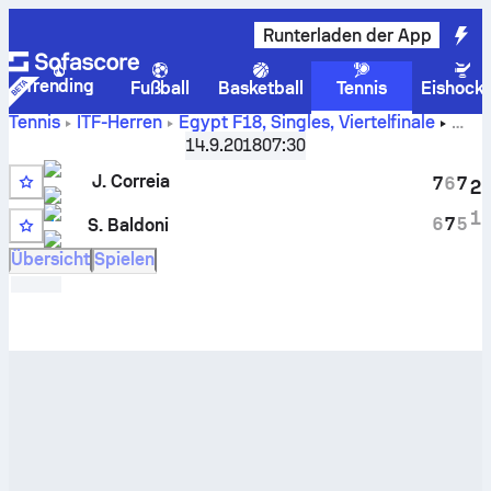
Runterladen der App
Trending
Fußball
Basketball
Tennis
Eishock
Tennis
ITF-Herren
Egypt F18, Singles
,
Viertelfinale
Live-Punktestand und H2H-Ergebnisse für
Jordan Correia
14.9.2018
07:30
gegen
Stefano Baldoni
J. Correia
7
6
7
2
1
1
6
7
5
S. Baldoni
Übersicht
Spielen