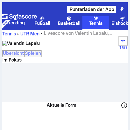
Runterladen der App
Trending
Fußball
Basketball
Tennis
Eishock
Livescore von Valentin Lapalu,
Tennis
UTR Men
Spielplan und Ergebnisse
Valentin Lapalu
140
Übersicht
Spielen
Im Fokus
Aktuelle Form