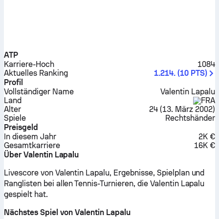
ATP
Karriere-Hoch
1084
Aktuelles Ranking
1.214.
(
10
PTS
)
Profil
Vollständiger Name
Valentin Lapalu
Land
FRA
Alter
24
(
13. März 2002
)
Spiele
Rechtshänder
Preisgeld
In diesem Jahr
2K €
Gesamtkarriere
16K €
Über Valentin Lapalu
Livescore von Valentin Lapalu, Ergebnisse, Spielplan und
Ranglisten bei allen Tennis-Turnieren, die Valentin Lapalu
gespielt hat.
Nächstes Spiel von Valentin Lapalu