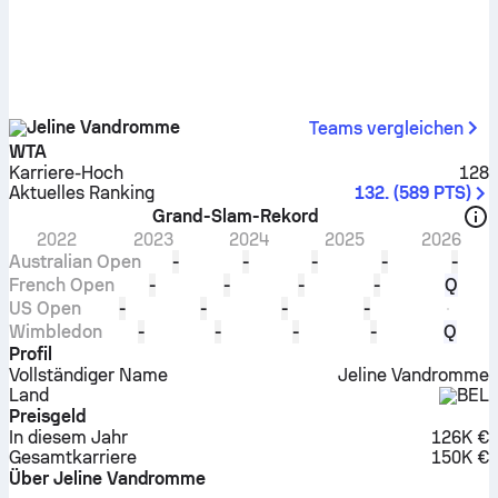
Jeline Vandromme
Teams vergleichen
WTA
Karriere-Hoch
128
Aktuelles Ranking
132.
(
589
PTS
)
Grand-Slam-Rekord
2022
2023
2024
2025
2026
Australian Open
-
-
-
-
-
French Open
-
-
-
-
Q
US Open
-
-
-
-
Wimbledon
-
-
-
-
Q
Profil
Vollständiger Name
Jeline Vandromme
Land
BEL
Preisgeld
In diesem Jahr
126K €
Gesamtkarriere
150K €
Über Jeline Vandromme