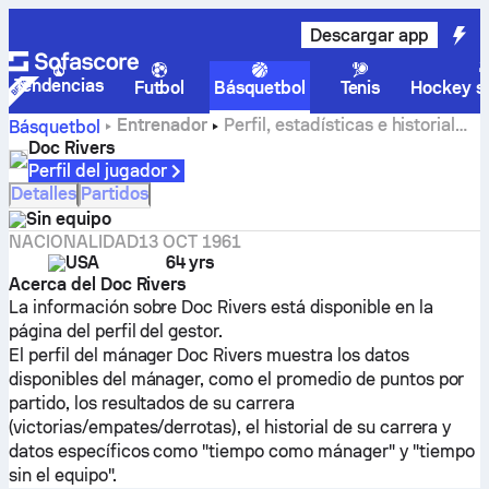
Descargar app
Tendencias
Futbol
Básquetbol
Tenis
Hockey so
Entrenador
Perfil, estadísticas e historial
Básquetbol
profesional de Doc Rivers
Doc Rivers
Perfil del jugador
Detalles
Partidos
Sin equipo
NACIONALIDAD
13 OCT 1961
USA
64 yrs
Acerca del Doc Rivers
La información sobre Doc Rivers está disponible en la
página del perfil del gestor.
El perfil del mánager Doc Rivers muestra los datos
disponibles del mánager, como el promedio de puntos por
partido, los resultados de su carrera
(victorias/empates/derrotas), el historial de su carrera y
datos específicos como "tiempo como mánager" y "tiempo
sin el equipo".