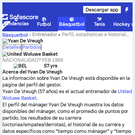
Descargar app
Tendencias
Futbol
Básquetbol
Tenis
Hockey so
Entrenador
Perfil, estadísticas e historial
Básquetbol
profesional de Yvan De Vreugh
Yvan De Vreugh
Detalles
Partidos
United Woluwe Basket
NACIONALIDAD
7 FEB 1969
BEL
57 yrs
Acerca del Yvan De Vreugh
La información sobre Yvan De Vreugh está disponible en la
página del perfil del gestor.
Yvan De Vreugh (57 años) es el actual entrenador de
United
Woluwe Basket
.
El perfil del mánager Yvan De Vreugh muestra los datos
disponibles del mánager, como el promedio de puntos por
partido, los resultados de su carrera
(victorias/empates/derrotas), el historial de su carrera y
datos específicos como "tiempo como mánager" y "tiempo