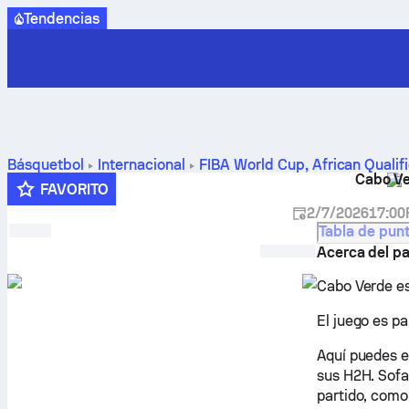
Tendencias
Básquetbol
Internacional
FIBA World Cup, African Qualif
Cabo V
cara (H2H), calendario, predicciones y estadísticas
FAVORITO
2/7/2026
17:00
Tabla de pun
Acerca del pa
Cabo Verde es
El juego es pa
Aquí puedes e
sus H2H. Sofa
partido, como