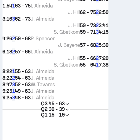
1:54
63 - 75
I. Almeida
1
J. Hill
62 - 75
2:50
2
3:16
62 - 73
J. Almeida
3
J. Hill
59 - 73
3:41
2
S. Gbetkom
59 - 71
4:15
3
4:26
59 - 68
P. Spencer
2
J. Bayehe
57 - 68
5:30
2
6:18
57 - 66
I. Almeida
2
J. Hill
55 - 66
7:20
2
S. Gbetkom
55 - 64
7:38
1
8:22
55 - 63
J. Almeida
1
8:22
54 - 63
J. Almeida
2
8:47
52 - 63
W. Tavares
3
9:25
49 - 63
J. Almeida
1
9:25
48 - 63
J. Almeida
3
Q3
45 - 63
Q2
30 - 39
Q1
15 - 19