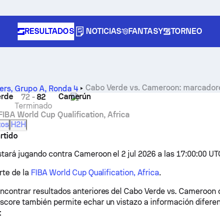
RESULTADOS
NOTICIAS
FANTASY
TORNEO
Cabo Verde vs. Cameroon: marcadores
iers, Grupo A
,
Ronda 4
erde
Camerún
72
-
82
Terminado
FIBA World Cup Qualification, Africa
tos
H2H
rtido
tará jugando contra Cameroon el 2 jul 2026 a las 17:00:00 UT
rte de la
FIBA World Cup Qualification, Africa
.
ncontrar resultados anteriores del Cabo Verde vs. Cameroon
score también permite echar un vistazo a información diferen
: