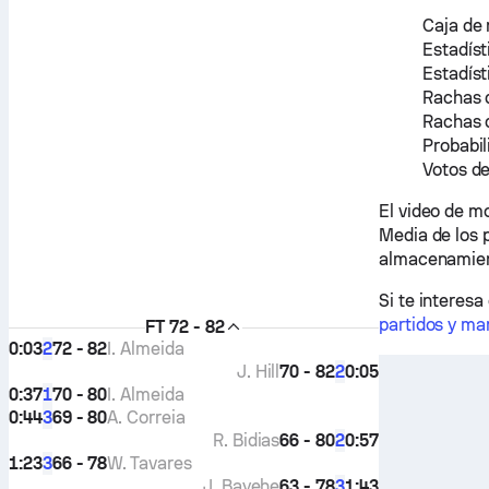
Caja de 
Estadíst
Estadíst
Rachas 
Rachas 
Probabil
Votos de
El video de 
Media de los 
almacenamien
Si te interesa
partidos y ma
FT
72 - 82
0:03
72 - 82
I. Almeida
2
J. Hill
70 - 82
0:05
2
0:37
70 - 80
I. Almeida
1
0:44
69 - 80
A. Correia
3
R. Bidias
66 - 80
0:57
2
1:23
66 - 78
W. Tavares
3
J. Bayehe
63 - 78
1:43
3