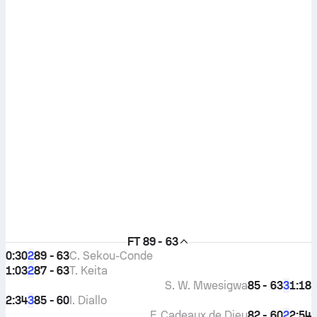
FT
89 - 63
0:30
89 - 63
C. Sekou-Conde
2
1:03
87 - 63
T. Keita
2
S. W. Mwesigwa
85 - 63
1:18
3
2:34
85 - 60
I. Diallo
3
F. Cadeaux de Dieu
82 - 60
2:54
2