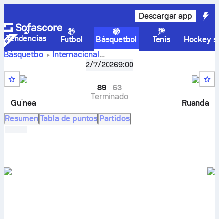
Descargar app
Tendencias
Futbol
Básquetbol
Tenis
Hockey so
Básquetbol
Internacional
FIBA World Cup, African Qualifiers, Grupo C
,
Ronda 4
2/7/2026
9:00
Guinea vs. Rwanda: marcadores en vivo, cara a cara
(H2H), calendario, predicciones y estadísticas
89
-
63
Terminado
Guinea
Ruanda
Resumen
Tabla de puntos
Partidos