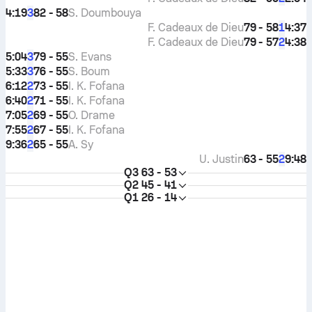
4:19
82 - 58
S. Doumbouya
3
F. Cadeaux de Dieu
79 - 58
4:37
1
F. Cadeaux de Dieu
79 - 57
4:38
2
5:04
79 - 55
S. Evans
3
5:33
76 - 55
S. Boum
3
6:12
73 - 55
I. K. Fofana
2
6:40
71 - 55
I. K. Fofana
2
7:05
69 - 55
O. Drame
2
7:55
67 - 55
I. K. Fofana
2
9:36
65 - 55
A. Sy
2
U. Justin
63 - 55
9:48
2
Q3
63 - 53
Q2
45 - 41
Q1
26 - 14