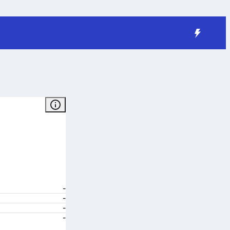
-
-
-
-