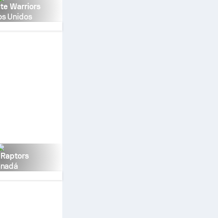
te Warriors
os Unidos
 Raptors
nadá