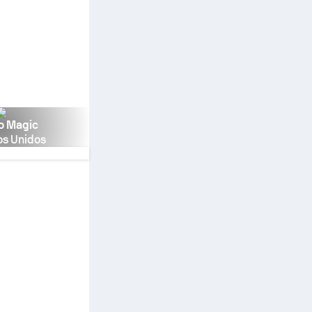
o Magic
os Unidos