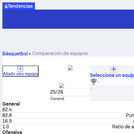
Tendencias
Comparación de equipos
Básquetbol
Añadir otro equipo
Selecciona un equi
GKK Šibenka U17
-
Croacia
Selecciona
-
25/26
Selecciona
General
General
82.4
82.8
Pun
16.9
1.0
Ratio de a
Ofensiva