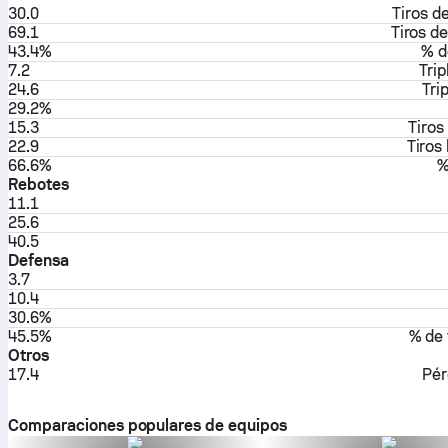
30.0
Tiros d
69.1
Tiros d
43.4%
% d
7.2
Trip
24.6
Tri
29.2%
15.3
Tiros
22.9
Tiros
66.6%
%
Rebotes
11.1
25.6
40.5
Defensa
3.7
10.4
30.6%
45.5%
% de 
Otros
17.4
Pér
Comparaciones populares de equipos