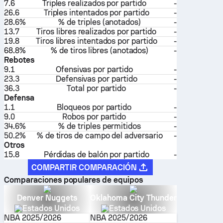
7.6
Triples realizados por partido
-
26.6
Triples intentados por partido
-
28.6%
% de triples (anotados)
-
13.7
Tiros libres realizados por partido
-
19.8
Tiros libres intentados por partido
-
68.8%
% de tiros libres (anotados)
-
Rebotes
9.1
Ofensivas por partido
-
23.3
Defensivas por partido
-
36.3
Total por partido
-
Defensa
1.1
Bloqueos por partido
-
9.0
Robos por partido
-
34.6%
% de triples permitidos
-
50.2%
% de tiros de campo del adversario
-
Otros
15.8
Pérdidas de balón por partido
-
COMPARTIR COMPARACIÓN
Comparaciones populares de equipos
Denver Nuggets
Oklahoma City Thunder
Estados Unidos
Estados Unidos
NBA
2025/2026
NBA
2025/2026