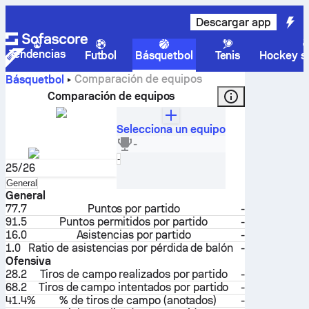
Descargar app
Tendencias
Futbol
Básquetbol
Tenis
Hockey so
Comparación de equipos
Básquetbol
Comparación de equipos
Selecciona un equipo
BMS Herlev Wolfpack
-
Dinamarca
Selecciona
-
25/26
Selecciona
General
General
77.7
Puntos por partido
-
91.5
Puntos permitidos por partido
-
16.0
Asistencias por partido
-
1.0
Ratio de asistencias por pérdida de balón
-
Ofensiva
28.2
Tiros de campo realizados por partido
-
68.2
Tiros de campo intentados por partido
-
41.4%
% de tiros de campo (anotados)
-