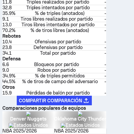
11.8
Triples realizados por partido
-
32.8
Triples intentados por partido
-
35.9%
% de triples (anotados)
-
9.1
Tiros libres realizados por partido
-
13.0
Tiros libres intentados por partido
-
70.2%
% de tiros libres (anotados)
-
Rebotes
10.4
Ofensivas por partido
-
23.8
Defensivas por partido
-
34.1
Total por partido
-
Defensa
6.6
Bloqueos por partido
-
9.0
Robos por partido
-
34.9%
% de triples permitidos
-
44.5%
% de tiros de campo del adversario
-
Otros
15.9
Pérdidas de balón por partido
-
COMPARTIR COMPARACIÓN
Comparaciones populares de equipos
Denver Nuggets
Oklahoma City Thunder
Estados Unidos
Estados Unidos
NBA
2025/2026
NBA
2025/2026