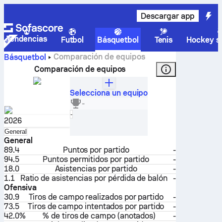
Descargar app
Tendencias
Futbol
Básquetbol
Tenis
Hockey so
Comparación de equipos
Básquetbol
Comparación de equipos
Selecciona un equipo
Milwaukee Bucks
-
Estados Unidos
Selecciona
-
2026
Selecciona
General
General
89.4
Puntos por partido
-
94.5
Puntos permitidos por partido
-
18.0
Asistencias por partido
-
1.1
Ratio de asistencias por pérdida de balón
-
Ofensiva
30.9
Tiros de campo realizados por partido
-
73.5
Tiros de campo intentados por partido
-
42.0%
% de tiros de campo (anotados)
-