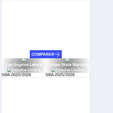
COMPARAR
Los Angeles Lakers
Golden State Warriors
Estados Unidos
Estados Unidos
NBA
2025/2026
NBA
2025/2026