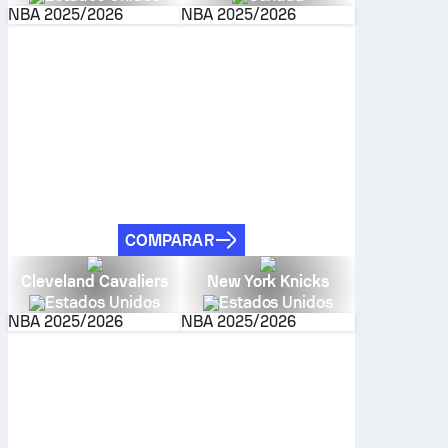
NBA
2025/2026
NBA
2025/2026
COMPARAR
Cleveland Cavaliers
New York Knicks
Estados Unidos
Estados Unidos
NBA
2025/2026
NBA
2025/2026