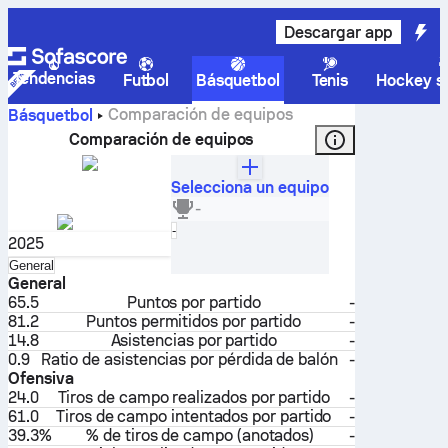
Descargar app
Tendencias
Futbol
Básquetbol
Tenis
Hockey so
Comparación de equipos
Básquetbol
Comparación de equipos
Selecciona un equipo
Universitario de Sucre
-
Bolivia
Selecciona
-
2025
Selecciona
General
General
65.5
Puntos por partido
-
81.2
Puntos permitidos por partido
-
14.8
Asistencias por partido
-
0.9
Ratio de asistencias por pérdida de balón
-
Ofensiva
24.0
Tiros de campo realizados por partido
-
61.0
Tiros de campo intentados por partido
-
39.3%
% de tiros de campo (anotados)
-