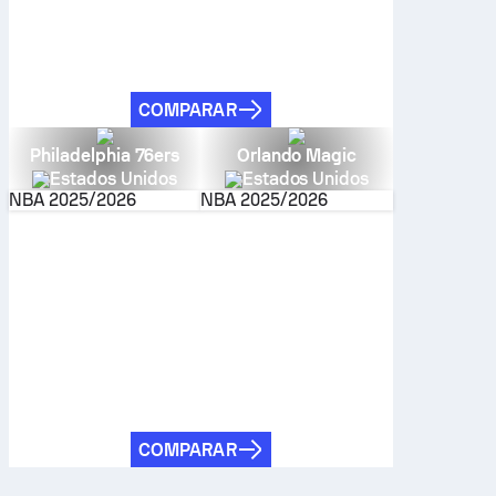
COMPARAR
Philadelphia 76ers
Orlando Magic
Estados Unidos
Estados Unidos
NBA
2025/2026
NBA
2025/2026
COMPARAR