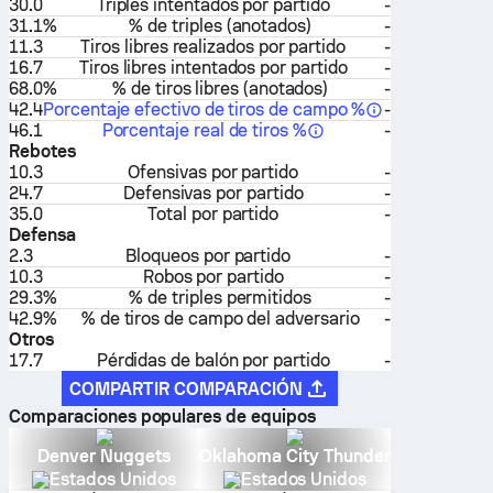
30.0
Triples intentados por partido
-
31.1%
% de triples (anotados)
-
11.3
Tiros libres realizados por partido
-
16.7
Tiros libres intentados por partido
-
68.0%
% de tiros libres (anotados)
-
42.4
Porcentaje efectivo de tiros de campo %
-
46.1
Porcentaje real de tiros %
-
Rebotes
10.3
Ofensivas por partido
-
24.7
Defensivas por partido
-
35.0
Total por partido
-
Defensa
2.3
Bloqueos por partido
-
10.3
Robos por partido
-
29.3%
% de triples permitidos
-
42.9%
% de tiros de campo del adversario
-
Otros
17.7
Pérdidas de balón por partido
-
COMPARTIR COMPARACIÓN
Comparaciones populares de equipos
Denver Nuggets
Oklahoma City Thunder
Estados Unidos
Estados Unidos