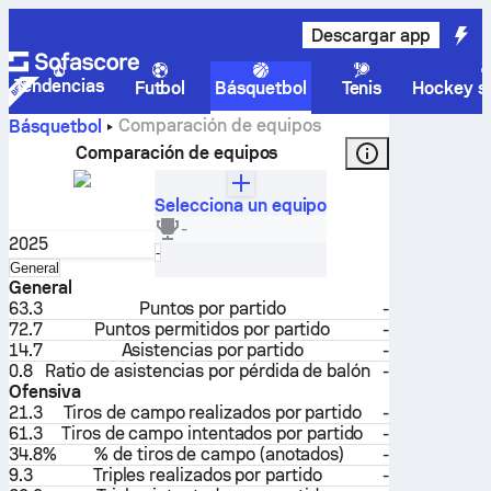
Descargar app
Tendencias
Futbol
Básquetbol
Tenis
Hockey so
Comparación de equipos
Básquetbol
Comparación de equipos
Selecciona un equipo
Ruanda
-
2025
Selecciona
-
Selecciona
General
General
63.3
Puntos por partido
-
72.7
Puntos permitidos por partido
-
14.7
Asistencias por partido
-
0.8
Ratio de asistencias por pérdida de balón
-
Ofensiva
21.3
Tiros de campo realizados por partido
-
61.3
Tiros de campo intentados por partido
-
34.8%
% de tiros de campo (anotados)
-
9.3
Triples realizados por partido
-