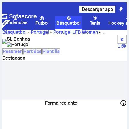
Descargar app
Tendencias
Futbol
Básquetbol
Tenis
Hockey so
Básquetbol
Portugal
Portugal LFB Women
Resultados, posiciones, calendario y jugadores de SL
SL Benfica
Benfica
Portugal
1.6k
Resumen
Partidos
Plantilla
Destacado
Forma reciente