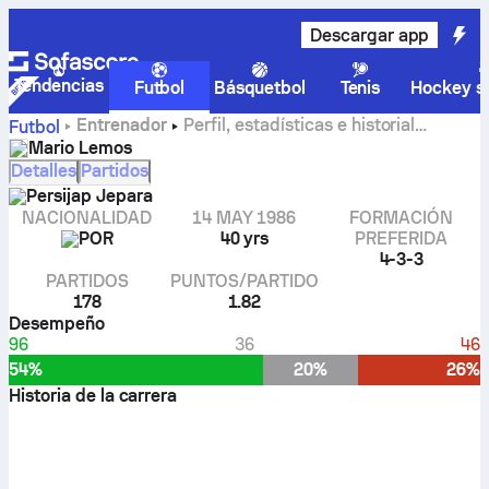
Descargar app
Tendencias
Futbol
Básquetbol
Tenis
Hockey so
Entrenador
Perfil, estadísticas e historial
Futbol
profesional de Mario Lemos
Mario Lemos
Detalles
Partidos
Persijap Jepara
NACIONALIDAD
14 MAY 1986
FORMACIÓN
POR
40 yrs
PREFERIDA
4-3-3
PARTIDOS
PUNTOS/PARTIDO
178
1.82
Desempeño
96
36
46
54%
20%
26%
Historia de la carrera