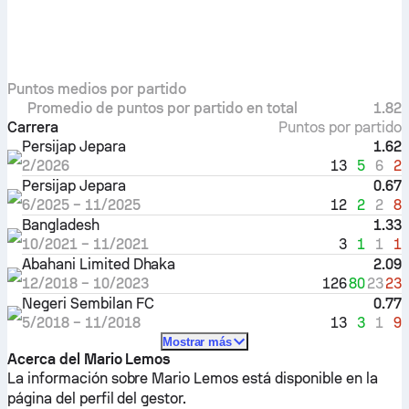
Puntos medios por partido
Promedio de puntos por partido en total
1.82
Carrera
Puntos por partido
Persijap Jepara
1.62
13
5
6
2
2/2026
Persijap Jepara
0.67
12
2
2
8
6/2025
–
11/2025
Bangladesh
1.33
3
1
1
1
10/2021
–
11/2021
Abahani Limited Dhaka
2.09
126
80
23
23
12/2018
–
10/2023
Negeri Sembilan FC
0.77
13
3
1
9
5/2018
–
11/2018
Mostrar más
Acerca del Mario Lemos
La información sobre Mario Lemos está disponible en la
página del perfil del gestor.