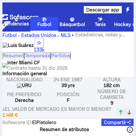
Descargar app
Tendencias
Futbol
Básquetbol
Tenis
Hockey so
Estadísticas, notas y
Futbol
Estados Unidos
MLS
goles de Luis Suárez
Luis Suárez
133k
Resumen
Temporada
Partidos
Inter Miami CF
Contrato hasta
31 dic 2026
Información general
NACIONALIDAD
24 ENE 1987
ALTURA
URU
39 yrs
182 cm
NÚMERO DE
PIE PREFERIDO
POSICIÓN
CAMISETA
Derecha
F
9
¿EL VALOR DE MERCADO ES MAYOR O MENOR?
1.4M €
Sofascore ID
:
ElPistolero
Compartir
Resumen de atributos