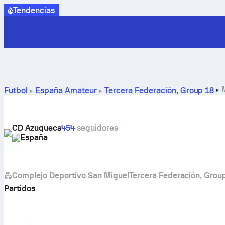
Tendencias
Futbol
España
Amateur
Tercera Federación, Group 18
Azuqueca.
CD Azuqueca
454
seguidores
España
Complejo Deportivo San Miguel
Tercera Federación, Grou
Partidos