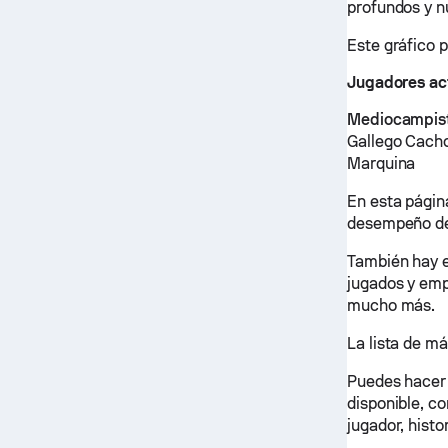
profundos y n
Este gráfico 
Jugadores ac
Mediocampis
Gallego Cach
Marquina
En esta página
desempeño de
También hay e
jugados y emp
mucho más.
La lista de m
Puedes hacer c
disponible, co
jugador, histo