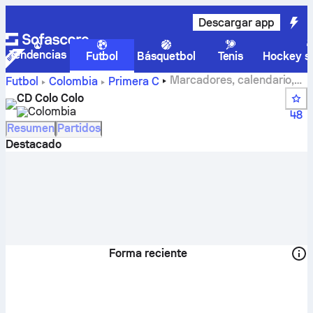
Descargar app
Tendencias
Futbol
Básquetbol
Tenis
Hockey so
Marcadores, calendario,
Futbol
Colombia
Primera C
clasificación y estadísticas de los jugadores de CD Colo
CD Colo Colo
Colo.
Colombia
48
Resumen
Partidos
Destacado
Forma reciente