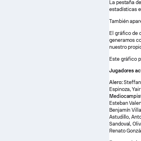
La pestaña de
estadísticas 
También apare
El gráfico de
generamos con
nuestro propi
Este gráfico 
Jugadores ac
Alero:
Steffan
Espinoza, Yai
Mediocampis
Esteban Valen
Benjamín Vill
Astudillo, An
Sandoval, Oli
Renato Gonzá