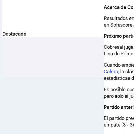
Acerca de Co
Resultados en
en Sofascore.
Destacado
Próximo part
Cobresal juga
Liga de Prime
Cuando empiec
Calera
, la cl
estadísticas d
Es posible qu
pero solo si j
Partido anter
El partido pr
empate (3 - 3)