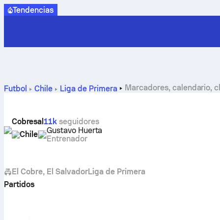
Tendencias
Marcadores, calendario, cl
Futbol
Chile
Liga de Primera
Cobresal
11k
seguidores
Gustavo Huerta
Chile
Entrenador
El Cobre, El Salvador
Liga de Primera
Partidos