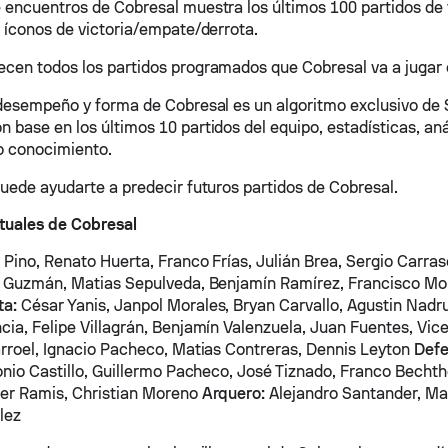
 encuentros de Cobresal muestra los últimos 100 partidos de 
e íconos de victoria/empate/derrota.
cen todos los partidos programados que Cobresal va a jugar e
 desempeño y forma de Cobresal es un algoritmo exclusivo de
 base en los últimos 10 partidos del equipo, estadísticas, aná
o conocimiento.
puede ayudarte a predecir futuros partidos de Cobresal.
tuales de Cobresal
 Pino, Renato Huerta, Franco Frías, Julián Brea, Sergio Carras
r Guzmán, Matias Sepulveda, Benjamín Ramírez, Francisco M
ta:
César Yanis, Janpol Morales, Bryan Carvallo, Agustin Nadru
cia, Felipe Villagrán, Benjamín Valenzuela, Juan Fuentes, Vic
arroel, Ignacio Pacheco, Matias Contreras, Dennis Leyton
Defe
tonio Castillo, Guillermo Pacheco, José Tiznado, Franco Bechth
ver Ramis, Christian Moreno
Arquero:
Alejandro Santander, Mat
lez