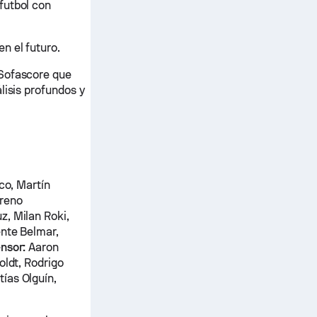
futbol con
n el futuro.
 Sofascore que
lisis profundos y
co, Martín
oreno
z, Milan Roki,
ente Belmar,
nsor:
Aaron
oldt, Rodrigo
ías Olguín,