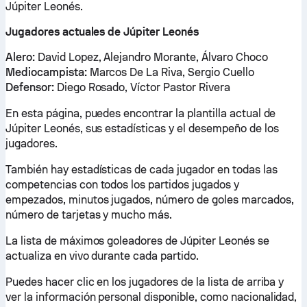
Júpiter Leonés.
Jugadores actuales de Júpiter Leonés
Alero:
David Lopez, Alejandro Morante, Álvaro Choco
Mediocampista:
Marcos De La Riva, Sergio Cuello
Defensor:
Diego Rosado, Víctor Pastor Rivera
En esta página, puedes encontrar la plantilla actual de
Júpiter Leonés, sus estadísticas y el desempeño de los
jugadores.
También hay estadísticas de cada jugador en todas las
competencias con todos los partidos jugados y
empezados, minutos jugados, número de goles marcados,
número de tarjetas y mucho más.
La lista de máximos goleadores de Júpiter Leonés se
actualiza en vivo durante cada partido.
Puedes hacer clic en los jugadores de la lista de arriba y
ver la información personal disponible, como nacionalidad,