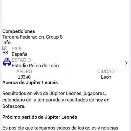
Competiciones
Tercera Federación, Group 8
Info
PAÍS
España
ESTADIO
Estadio Reino de León
AFORO
CIUDAD
13346
Leon
Acerca de Júpiter Leonés
Resultados en vivo de Júpiter Leonés, jugadores,
calendario de la temporada y resultados de hoy en
Sofascore.
Próximo partido de Júpiter Leonés
Es posible que tengamos videos de los goles y noticias