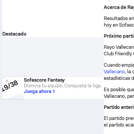
Acerca de Ra
Resultados en
hoy en Sofasc
Destacado
Próximo part
Rayo Vallecan
Club Friendly
Cuando empiec
Vallecano
, la
estadísticas d
Sofascore Fantasy
Domina tu equipo. Conquista la liga.
Es posible qu
Juega ahora
Vallecano, per
Partido anter
El partido pr
el partido aca