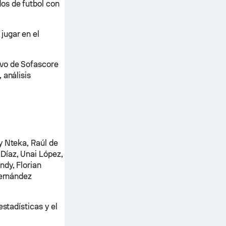
os de futbol con
jugar en el
ivo de Sofascore
 análisis
y Nteka, Raúl de
 Díaz, Unai López,
ndy, Florian
Fernández
stadísticas y el