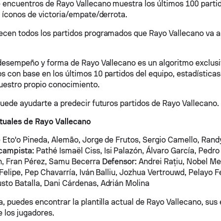
 encuentros de Rayo Vallecano muestra los últimos 100 partid
e íconos de victoria/empate/derrota.
cen todos los partidos programados que Rayo Vallecano va a 
 desempeño y forma de Rayo Vallecano es un algoritmo exclus
 con base en los últimos 10 partidos del equipo, estadísticas,
uestro propio conocimiento.
puede ayudarte a predecir futuros partidos de Rayo Vallecano.
tuales de Rayo Vallecano
 Eto'o Pineda, Alemão, Jorge de Frutos, Sergio Camello, Rand
campista:
Pathé Ismaël Ciss, Isi Palazón, Álvaro García, Pedro
n, Fran Pérez, Samu Becerra
Defensor:
Andrei Rațiu, Nobel Me
 Felipe, Pep Chavarría, Iván Balliu, Jozhua Vertrouwd, Pelayo 
sto Batalla, Dani Cárdenas, Adrián Molina
, puedes encontrar la plantilla actual de Rayo Vallecano, sus e
 los jugadores.