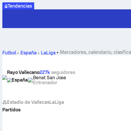
Tendencias
Marcadores, calendario, clasific
Futbol
España
LaLiga
Rayo Vallecano
227k
seguidores
Benat San Jose
España
Entrenador
Estadio de Vallecas
LaLiga
Partidos