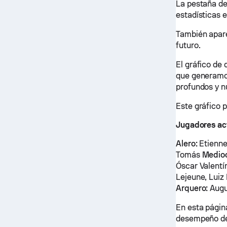
La pestaña de
estadísticas 
También apare
futuro.
El gráfico de
que generamos
profundos y n
Este gráfico 
Jugadores ac
Alero:
Etienne
Tomás
Medio
Óscar Valentí
Lejeune, Luiz
Arquero:
Augu
En esta página
desempeño de