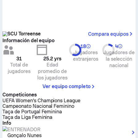
SCU Torreense
Compara equipos
Información del equipo
18
4
Jugadores
Jugadores de
31
25.2
yrs
extranjeros
la selección
Total de
Edad
nacional
jugadores
promedio de
los jugadores
Ver equipo completo
Competiciones
UEFA Women's Champions League
Campeonato Nacional Feminino
Taça de Portugal Feminina
Taça da Liga Feminina
Info
ENTRENADOR
Gonçalo Nunes