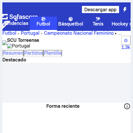
Descargar app
Tendencias
Futbol
Básquetbol
Tenis
Hockey so
Futbol
Portugal
Campeonato Nacional Feminino
Marcadores, calendario, clasificación y estadísticas de los
SCU Torreense
jugadores de SCU Torreense.
Portugal
1.3k
Resumen
Partidos
Plantilla
Destacado
Forma reciente