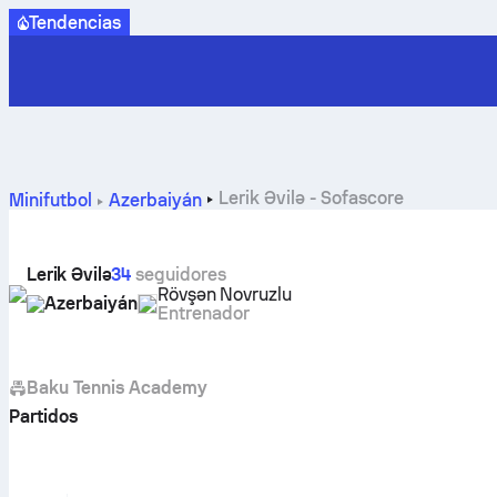
Tendencias
Lerik Əvilə - Sofascore
Minifutbol
Azerbaiyán
Lerik Əvilə
34
seguidores
Rövşən Novruzlu
Azerbaiyán
Entrenador
Baku Tennis Academy
Partidos