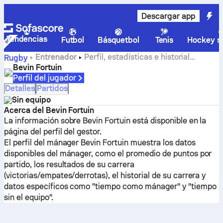
Descargar app
Tendencias
Futbol
Básquetbol
Tenis
Hockey so
Entrenador
Perfil, estadísticas e historial
Rugby
profesional de Bevin Fortuin
Bevin Fortuin
Perfil del jugador
Detalles
Partidos
Sin equipo
Acerca del Bevin Fortuin
La información sobre Bevin Fortuin está disponible en la
página del perfil del gestor.
El perfil del mánager Bevin Fortuin muestra los datos
disponibles del mánager, como el promedio de puntos por
partido, los resultados de su carrera
(victorias/empates/derrotas), el historial de su carrera y
datos específicos como "tiempo como mánager" y "tiempo
sin el equipo".