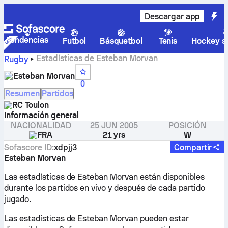
Descargar app
Tendencias
Futbol
Básquetbol
Tenis
Hockey so
Estadísticas de Esteban Morvan
Rugby
Esteban Morvan
0
Resumen
Partidos
RC Toulon
Información general
NACIONALIDAD
25 JUN 2005
POSICIÓN
FRA
21 yrs
W
Sofascore ID
:
xdpjj3
Compartir
Esteban Morvan
Las estadísticas de Esteban Morvan están disponibles
durante los partidos en vivo y después de cada partido
jugado.
Las estadísticas de Esteban Morvan pueden estar