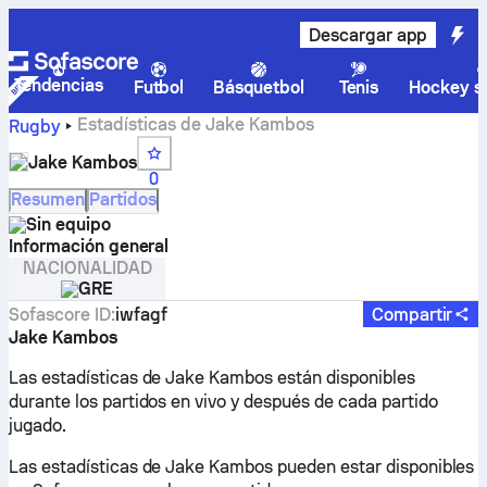
Descargar app
Tendencias
Futbol
Básquetbol
Tenis
Hockey so
Estadísticas de Jake Kambos
Rugby
Jake Kambos
0
Resumen
Partidos
Sin equipo
Información general
NACIONALIDAD
GRE
Sofascore ID
:
iwfagf
Compartir
Jake Kambos
Las estadísticas de Jake Kambos están disponibles
durante los partidos en vivo y después de cada partido
jugado.
Las estadísticas de Jake Kambos pueden estar disponibles