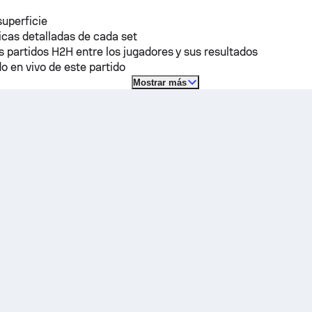
superficie
icas detalladas de cada set
s partidos H2H entre los jugadores y sus resultados
o en vivo de este partido
Mostrar más