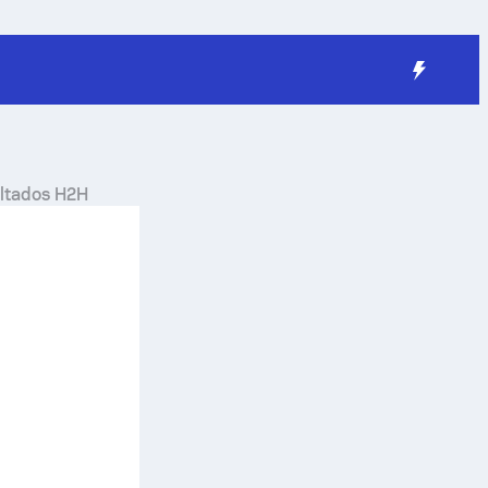
ltados H2H