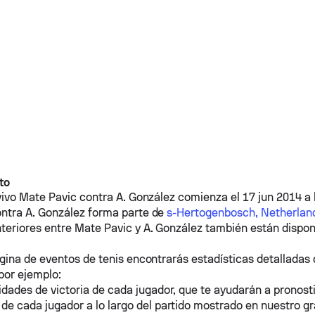
to
vivo
Mate Pavic
contra
A. González
comienza el 17 jun 2014 a 
ntra
A. González
forma parte de
s-Hertogenbosch, Netherlan
nteriores entre
Mate Pavic
y
A. González
también están dispon
gina de eventos de tenis encontrarás estadísticas detalladas 
por ejemplo:
idades de victoria de cada jugador, que te ayudarán a pronost
de cada jugador a lo largo del partido mostrado en nuestro gr