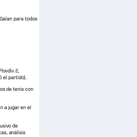
 Galan para todos
lovdiv 2,
 el partido).
os de tenis con
 a jugar en el
usivo de
as, análisis