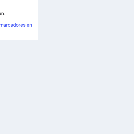
an.
 marcadores en