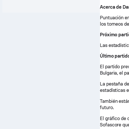
Acerca de Dan
Puntuación en 
los torneos de
Próximo parti
Las estadístic
Último partid
El partido pre
Bulgaria, el p
La pestaña de
estadísticas e
También están
futuro.
El gráfico de
Sofascore que