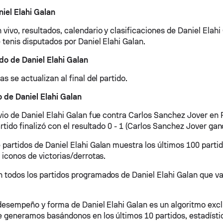
iel Elahi Galan
vivo, resultados, calendario y clasificaciones de Daniel Elahi
 tenis disputados por Daniel Elahi Galan.
do de Daniel Elahi Galan
as se actualizan al final del partido.
o de Daniel Elahi Galan
vio de Daniel Elahi Galan fue contra Carlos Sanchez Jover en P
artido finalizó con el resultado 0 - 1 (Carlos Sanchez Jover ganó
 partidos de Daniel Elahi Galan muestra los últimos 100 partid
 iconos de victorias/derrotas.
 todos los partidos programados de Daniel Elahi Galan que van
 desempeño y forma de Daniel Elahi Galan es un algoritmo excl
 generamos basándonos en los últimos 10 partidos, estadístic