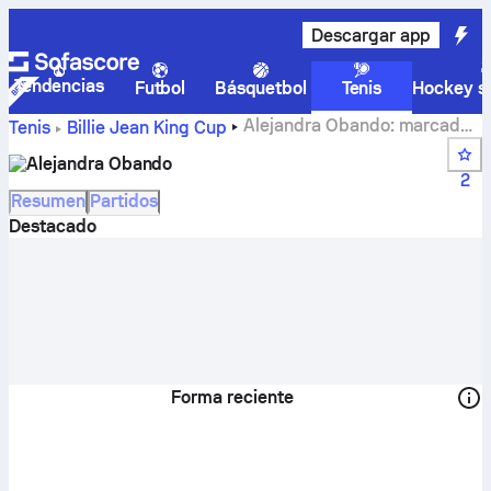
Descargar app
Tendencias
Futbol
Básquetbol
Tenis
Hockey so
Alejandra Obando: marcador
Tenis
Billie Jean King Cup
en vivo, calendario y resultados
Alejandra Obando
2
Resumen
Partidos
Destacado
Forma reciente