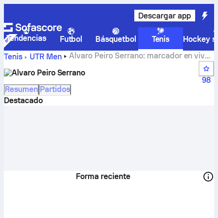
Descargar app
Tendencias
Futbol
Básquetbol
Tenis
Hockey so
Alvaro Peiro Serrano: marcador en vivo,
Tenis
UTR Men
calendario y resultados
Alvaro Peiro Serrano
98
Resumen
Partidos
Destacado
Forma reciente