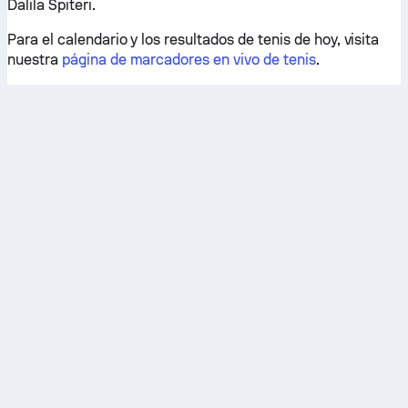
Dalila Spiteri.
Para el calendario y los resultados de tenis de hoy, visita
nuestra
página de marcadores en vivo de tenis
.