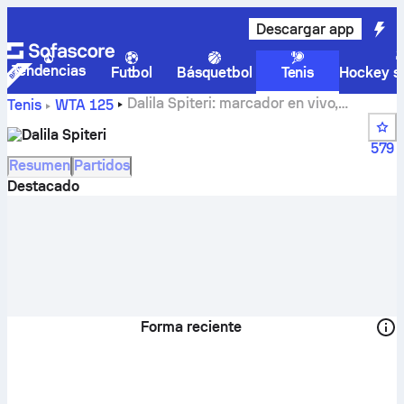
Descargar app
Tendencias
Futbol
Básquetbol
Tenis
Hockey so
Dalila Spiteri: marcador en vivo,
Tenis
WTA 125
calendario y resultados
Dalila Spiteri
579
Resumen
Partidos
Destacado
Forma reciente