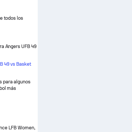
e todos los
tra Angers UFB 49
B 49 vs Basket
s para algunos
tbol más
rance LFB Women,