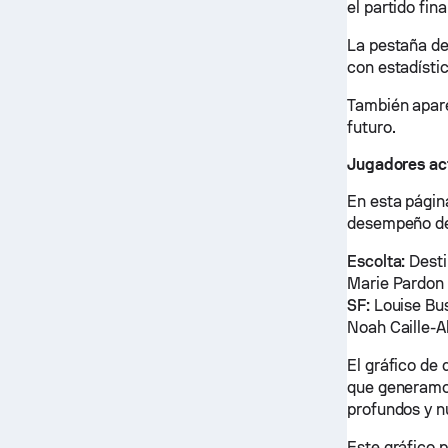
el partido fin
La pestaña de
con estadístic
También apare
futuro.
Jugadores ac
En esta página
desempeño de
Escolta:
Desti
Marie Pardo
SF:
Louise Bu
Noah Caille-A
El gráfico de
que generamos
profundos y n
Este gráfico 