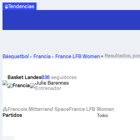
Tendencias
Resultados, po
Básquetbol
Francia
France LFB Women
Basket Landes
836
seguidores
Julie Barennes
Francia
Entrenador
Francois Mitterrand Space
France LFB Women
Partidos
Select match type
Todos