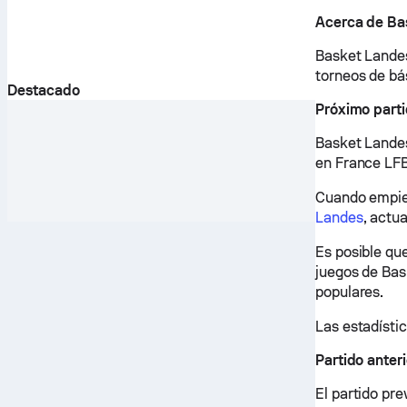
Acerca de Ba
Basket Landes
torneos de bá
Destacado
Próximo part
Basket Landes
en France LF
Cuando empiec
Landes
, actu
Es posible qu
juegos de Bas
populares.
Las estadístic
Partido anter
El partido pr