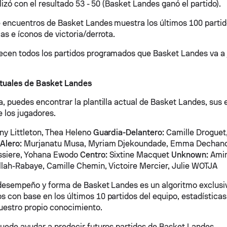
alizó con el resultado 53 - 50 (Basket Landes ganó el partido).
 encuentros de Basket Landes muestra los últimos 100 parti
as e íconos de victoria/derrota.
cen todos los partidos programados que Basket Landes va a j
tuales de Basket Landes
, puedes encontrar la plantilla actual de Basket Landes, sus e
 los jugadores.
ny Littleton, Thea Heleno
Guardia-Delantero:
Camille Droguet,
n
Alero:
Murjanatu Musa, Myriam Djekoundade, Emma Dechanoz
ssiere, Yohana Ewodo
Centro:
Sixtine Macquet
Unknown:
Amin
llah-Rabaye, Camille Chemin, Victoire Mercier, Julie WOTJA
 desempeño y forma de Basket Landes es un algoritmo exclusi
 con base en los últimos 10 partidos del equipo, estadísticas,
uestro propio conocimiento.
puede ayudar a predecir futuros partidos de Basket Landes.