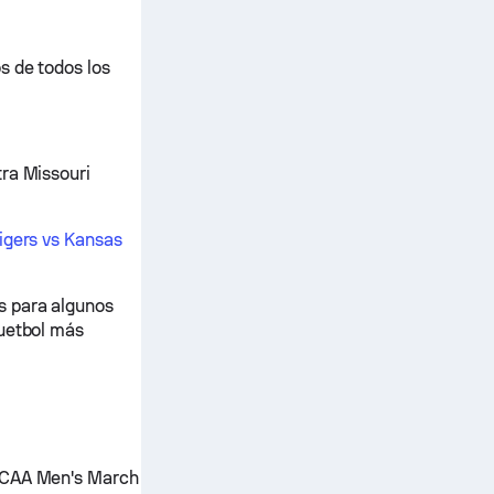
s de todos los
tra Missouri
igers vs Kansas
s para algunos
quetbol más
 NCAA Men's March