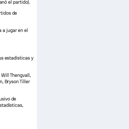
nó el partido).
tidos de
a jugar en el
s estadísticas y
ill Thengvall,
, Bryson Tiller
usivo de
tadísticas,