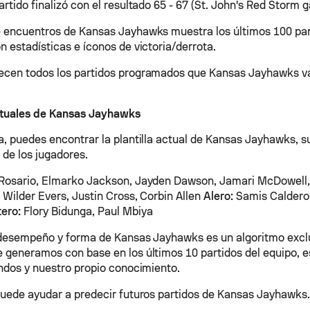
rtido finalizó con el resultado 65 - 67 (St. John's Red Storm ga
 encuentros de Kansas Jayhawks muestra los últimos 100 par
n estadísticas e íconos de victoria/derrota.
cen todos los partidos programados que Kansas Jayhawks va 
tuales de Kansas Jayhawks
a, puedes encontrar la plantilla actual de Kansas Jayhawks, su
de los jugadores.
Rosario, Elmarko Jackson, Jayden Dawson, Jamari McDowell, W
 Wilder Evers, Justin Cross, Corbin Allen
Alero:
Samis Calderon
ero:
Flory Bidunga, Paul Mbiya
 desempeño y forma de Kansas Jayhawks es un algoritmo excl
 generamos con base en los últimos 10 partidos del equipo, es
undos y nuestro propio conocimiento.
puede ayudar a predecir futuros partidos de Kansas Jayhawks.