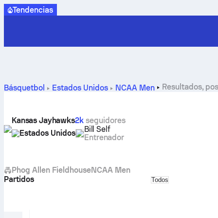
Tendencias
Resultados, po
Básquetbol
Estados Unidos
NCAA Men
Kansas Jayhawks
2k
seguidores
Bill Self
Estados Unidos
Entrenador
Phog Allen Fieldhouse
NCAA Men
Partidos
Select match type
Todos