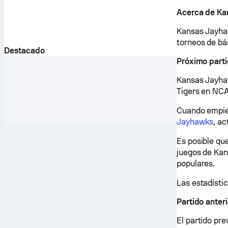
Acerca de K
Kansas Jayhaw
torneos de bá
Destacado
Próximo part
Kansas Jayhaw
Tigers en NCA
Cuando empiec
Jayhawks
, a
Es posible qu
juegos de Kan
populares.
Las estadístic
Partido ante
El partido pr