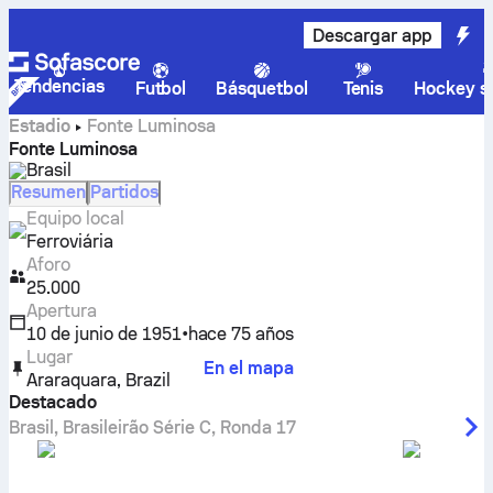
Descargar app
Tendencias
Futbol
Básquetbol
Tenis
Hockey so
Estadio
Fonte Luminosa
Fonte Luminosa
Brasil
Resumen
Partidos
Equipo local
Ferroviária
Aforo
25.000
Apertura
10 de junio de 1951
•
hace 75 años
Lugar
En el mapa
Araraquara
,
Brazil
Destacado
Brasil
,
Brasileirão Série C
,
Ronda 17