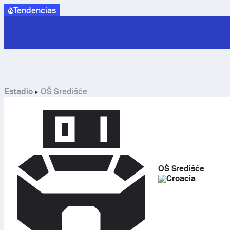
Tendencias
Estadio
OŠ Središće
OŠ Središće
Croacia