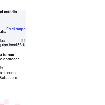
el estadio
En el mapa
atia
dos
55
quipo local
56 %
u torneo
e aparecer
de
 de torneos
n Sofascore