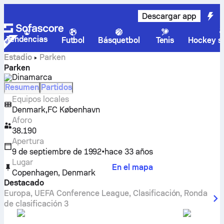
Descargar app
Tendencias
Futbol
Básquetbol
Tenis
Hockey so
Estadio
Parken
Parken
Dinamarca
Resumen
Partidos
Equipos locales
,
Denmark
FC København
Aforo
38.190
Apertura
9 de septiembre de 1992
•
hace 33 años
Lugar
En el mapa
Copenhagen
,
Denmark
Destacado
Europa
,
UEFA Conference League, Clasificación
,
Ronda
de clasificación 3