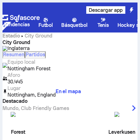
Descargar app
Tendencias
Futbol
Básquetbol
Tenis
Hockey so
Estadio
City Ground
City Ground
Inglaterra
Resumen
Partidos
Equipo local
Nottingham Forest
Aforo
30.445
Lugar
En el mapa
Nottingham
,
England
Destacado
Mundo
,
Club Friendly Games
Forest
Leverkusen