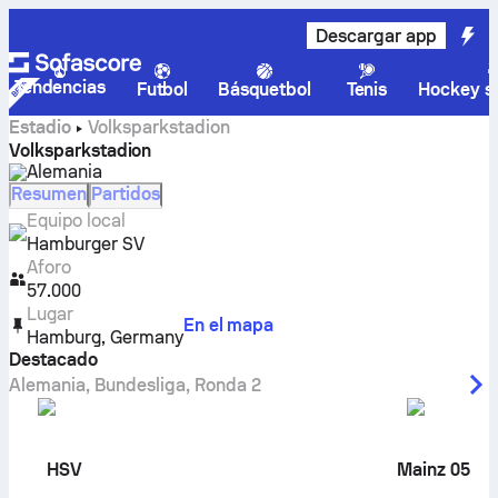
Descargar app
Tendencias
Futbol
Básquetbol
Tenis
Hockey so
Estadio
Volksparkstadion
Volksparkstadion
Alemania
Resumen
Partidos
Equipo local
Hamburger SV
Aforo
57.000
Lugar
En el mapa
Hamburg
,
Germany
Destacado
Alemania
,
Bundesliga
,
Ronda 2
HSV
Mainz 05