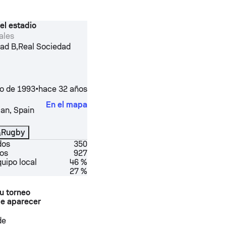
el estadio
ales
,
dad B
Real Sociedad
to de 1993
•
hace 32 años
En el mapa
ian
,
Spain
Rugby
dos
350
os
927
quipo local
46 %
27 %
u torneo
e aparecer
de