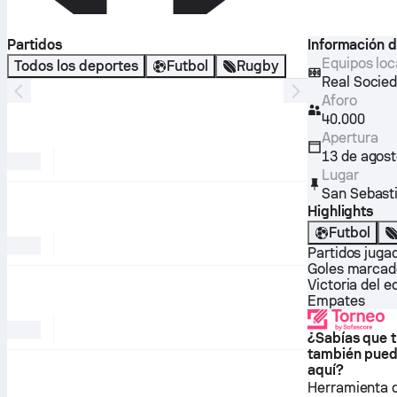
Partidos
Información d
Equipos loc
Todos los deportes
Futbol
Rugby
Real Socie
Aforo
40.000
Apertura
13 de agos
Lugar
San Sebast
Highlights
Futbol
Partidos juga
Goles marcad
Victoria del e
Empates
¿Sabías que t
también pued
aquí?
Herramienta 