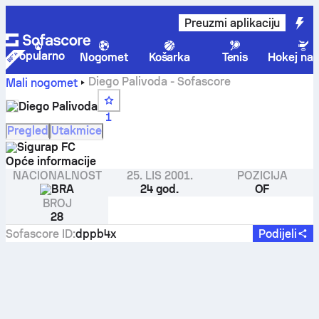
Preuzmi aplikaciju
Popularno
Nogomet
Košarka
Tenis
Hokej na 
Diego Palivoda - Sofascore
Mali nogomet
Diego Palivoda
1
Pregled
Utakmice
Sigurap FC
Opće informacije
NACIONALNOST
25. LIS 2001.
POZICIJA
BRA
24 god.
OF
BROJ
28
Sofascore ID
:
dppb4x
Podijeli