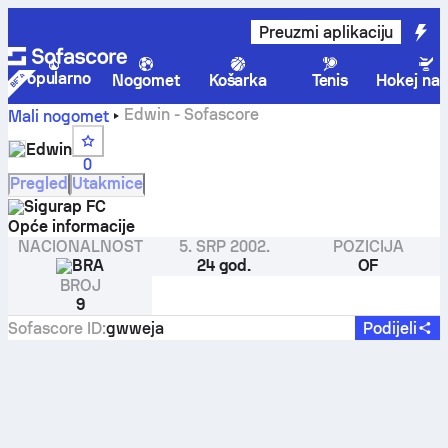
Preuzmi aplikaciju
Popularno
Nogomet
Košarka
Tenis
Hokej na 
Edwin - Sofascore
Mali nogomet
Edwin
0
Pregled
Utakmice
Sigurap FC
Opće informacije
NACIONALNOST
5. SRP 2002.
POZICIJA
BRA
24 god.
OF
BROJ
9
Sofascore ID
:
gwweja
Podijeli