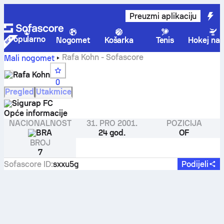
Preuzmi aplikaciju
Popularno
Nogomet
Košarka
Tenis
Hokej na 
Rafa Kohn - Sofascore
Mali nogomet
Rafa Kohn
0
Pregled
Utakmice
Sigurap FC
Opće informacije
NACIONALNOST
31. PRO 2001.
POZICIJA
BRA
24 god.
OF
BROJ
7
Sofascore ID
:
sxxu5g
Podijeli