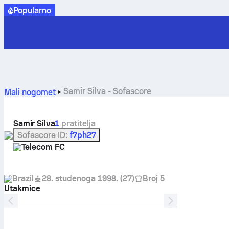
Popularno
Samir Silva - Sofascore
Mali nogomet
Samir Silva
1
pratitelja
Sofascore ID
:
f7ph27
Telecom FC
Brazil
28. studenoga 1998.
(
27
)
Broj 5
Utakmice