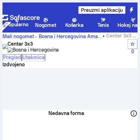
Preuzmi aplikaciju
Popularno
Nogomet
Košarka
Tenis
Hokej na 
Centar 3x3 -
Mali nogomet
Bosna i Hercegovina
Amateri
Sofascore
Centar 3x3
Bosna i Hercegovina
0
Pregled
Utakmice
Izdvojeno
Nedavna forma