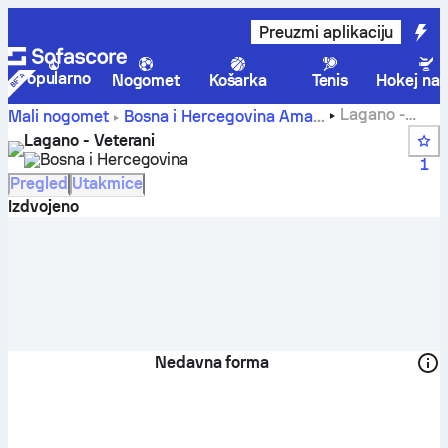
Preuzmi aplikaciju
Popularno
Nogomet
Košarka
Tenis
Hokej na 
Lagano -
Mali nogomet
Bosna i Hercegovina
Amateri
Veterani - Sofascore
Lagano - Veterani
Bosna i Hercegovina
1
Pregled
Utakmice
Izdvojeno
Nedavna forma